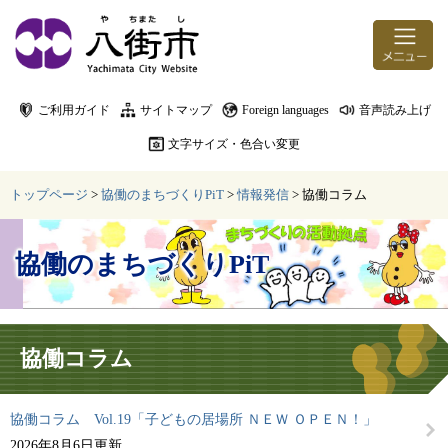
ページの先頭です。
メニューを飛ばして本文へ
ご利用ガイド
サイトマップ
Foreign languages
音声読み上げ
文字サイズ・色合い変更
トップページ
>
協働のまちづくりPiT
>
情報発信
>
協働コラム
協働のまちづくりPiT
本文
協働コラム
協働コラム Vol.19「子どもの居場所 ＮＥＷ ＯＰＥＮ！」
2026年8月6日更新