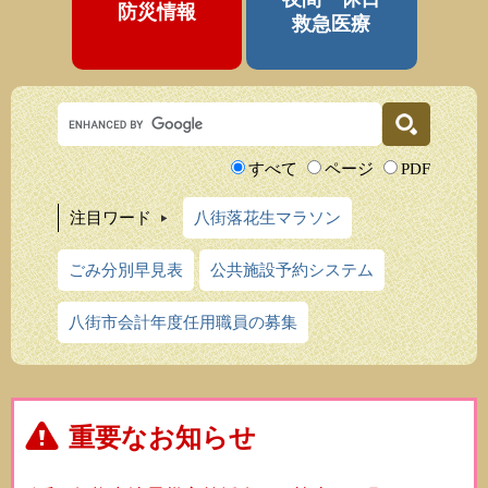
防災情報
救急医療
Googleカスタム検索
検索対
すべて
ページ
PDF
象
注目ワード
八街落花生マラソン
ごみ分別早見表
公共施設予約システム
八街市会計年度任用職員の募集
重要なお知らせ