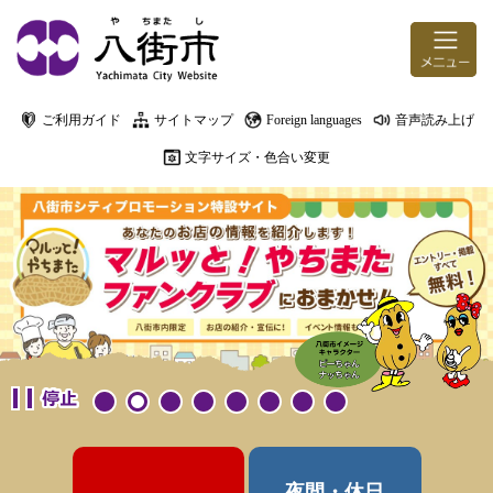
ページの先頭です。
メニューを飛ばして本文へ
ご利用ガイド
サイトマップ
Foreign languages
音声読み上げ
文字サイズ・色合い変更
本文
夜間・休日