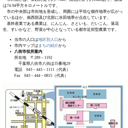
は74.94平方キロメートルです。
市の中央部は市街地を形成し、周囲には平坦な畑作地帯が広がっ
ているほか、南西部及び北部に水田地帯が点在しています。
基幹産業である農業は、にんじん、さといも、だいこん、落花
生、すいかなど、野菜が中心となっている都市近郊型農業です。
当市の人口は
地区別人口
から
市内マップは
まちの紹介
から
八街市役所案内
所在地 〒289－1192
千葉県八街市八街ほ35番地29
電話 043－443－1111（代表）
Fax 043－444－0815（代表）