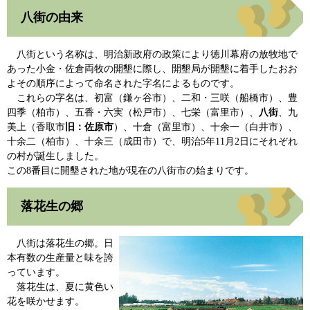
八街の由来
八街という名称は、明治新政府の政策により徳川幕府の放牧地で
あった小金・佐倉両牧の開墾に際し、開墾局が開墾に着手したおお
よその順序によって命名された字名によるものです。
これらの字名は、初富（鎌ヶ谷市）、二和・三咲（船橋市）、豊
四季（柏市）、五香・六実（松戸市）、七栄（富里市）、
八街
、九
美上（香取市
旧：佐原市
）、十倉（富里市）、十余一（白井市）、
十余二（柏市）、十余三（成田市）で、明治5年11月2日にそれぞれ
の村が誕生しました。
この8番目に開墾された地が現在の八街市の始まりです。
落花生の郷
八街は落花生の郷。日
本有数の生産量と味を誇
っています。
落花生は、夏に黄色い
花を咲かせます。