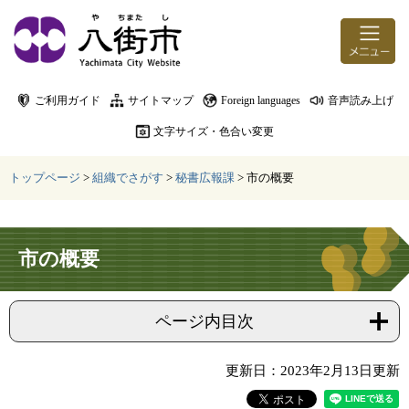
ページの先頭です。
メニューを飛ばして本文へ
ご利用ガイド
サイトマップ
Foreign languages
音声読み上げ
文字サイズ・色合い変更
トップページ
>
組織でさがす
>
秘書広報課
>
市の概要
本文
市の概要
ページ内目次
更新日：2023年2月13日更新