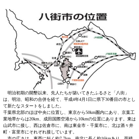
明治初期の開墾以来、先人たちが築いてきたふるさと「八街」
は、明治、昭和の合併を経て、平成4年4月1日に県下30番目の市とし
て新たなスタートをしました。
千葉県北部のほぼ中央に位置し、東京から50km圏内にあり、京葉工
業地帯からは20km、成田国際空港から10kmの位置にあります。東は
山武市に接し、西は佐倉市に、南は東金市・千葉市に、北は酒々井
町・富里市にそれぞれ接しています。
市の広さは、東西に短く約7.7km、南北に長く約16kmあり、面積