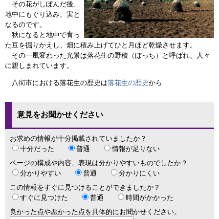
その花がしぼんだ後、
地中にもぐり込み、実と
なるのです。
秋になると地中で育っ
た豆を掘りかえし、畑に積み上げてひと月ほど乾燥させます。
その一風変わった光景は落花生の野積（ぼっち）と呼ばれ、人々
に親しまれています。
八街市における落花生の歴史は
落花生の歴史
から
意見をお聞かせください
お求めの情報が十分掲載されていましたか？
十分だった
普通
情報が足りない
ページの構成や内容、表現は分かりやすいものでしたか？
分かりやすい
普通
分かりにくい
この情報をすぐに見つけることができましたか？
すぐに見つけた
普通
時間がかかった
良かった点や悪かった点を具体的にお聞かせください。