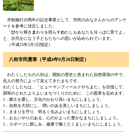
市制施行20周年の記念事業として、市民のみなさんからのアンケ
ートを参考に決定しました。
「
ひ
かり輝き
ま
わりを照らす
わ
たしもあなたも
り
っぱに育てよ」
と、次代をになう子どもたちへの思いが込められています。
（平成25年2月1日指定）
八街市民憲章（平成4年9月28日制定）
わたくしたちの八街は、開拓の歴史と恵まれた自然環境の中で、
先人の努力によって栄えてきたまちです。
わたくしたちは、「ヒューマンフィールドやちまた」を目指して、
調和のとれたよりよいまちづくりのために、この憲章を定めます。
1．郷土を愛し、文化のかおり高いまちにしましょう。
1．自然を大切にし、潤いのある美しいまちにしましょう。
1．きまりを守り、明るく住みよいまちにしましょう。
1．おもいやりのある、心のかよった豊かなまちにしましょう。
1．スポーツに親しみ、健康で働くたくましいまちにしましょう。