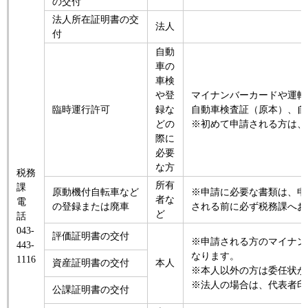
の交付
法人所在証明書の交
法人
付
自動
車の
車検
や登
マイナンバーカードや運転
臨時運行許可
録な
自動車検査証（原本）、自
どの
※初めて申請される方は、
際に
必要
な方
税務
所有
課
原動機付自転車など
※申請に必要な書類は、申
者な
電
の登録または廃車
される前に必ず税務課へお
ど
話
043-
評価証明書の交付
※申請される方のマイナン
443-
なります。
1116
資産証明書の交付
本人
※本人以外の方は委任状が
※法人の場合は、代表者印
公課証明書の交付