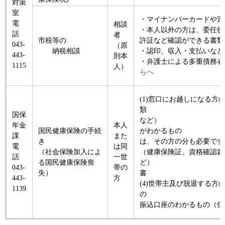
対策
室
・マイナンバーカードや運
電
相談
・本人以外の方は、委任状
話
者
市税等の
許証など確認ができる書類
043-
（原
納税相談
・認印、収入・支払いなど
443-
則本
・弁護士による多重債務者
1115
人）
らへ
(1)窓口にお越しになる方
類 （マイ
国保
など） (
年金
本人
国民健康保険の手続
がわかるも
課
また
き
は、そ
電
は同
（社会保険加入によ
（健康保険証、資格確認書
話
一世
る国民健康保険喪
ど） (3)国民
043-
帯の
失）
443-
方
(4)世帯主及び脱退する方
1139
の (5
振込口座のわかるもの（保