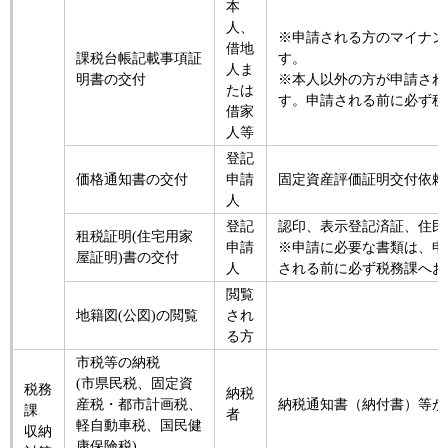
本
人、
※申請される方のマイナン
借地
課税台帳記載事項証
す。
人ま
明書の交付
※本人以外の方が申請され
たは
す。申請される前に必ず税
借家
人等
登記
価格通知書の交付
申請
固定資産評価証明交付依頼
人
登記
認印、表示登記済証、住民
租税証明(住宅用家
申請
※申請に必要な書類は、申
屋証明)書の交付
人
される前に必ず税務課へお
閲覧
地籍図(公図)の閲覧
され
る方
市税等の納税
(市県民税、固定資
税務
納税
産税・都市計画税、
納税通知書（納付書）等が
課
者
軽自動車税、国民健
収納
康保険税)