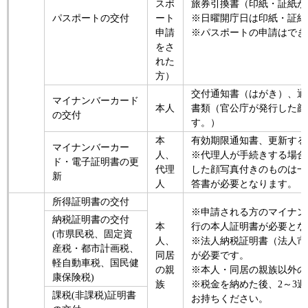
スポ
旅券引換書（印紙・証紙が
パスポートの交付
ート
※日曜開庁日は印紙・証紙
申請
※パスポートの申請はでき
をさ
れた
方）
交付通知書（はがき）、通
マイナンバーカード
本人
書類（官公庁が発行した顔
の交付
す。）
本
有効期限通知書、更新する
マイナンバーカー
人、
※代理人が手続きする場合
ド・電子証明書の更
代理
した顔写真付きのものは一
新
人
答書が必要となります。
所得証明書の交付
※申請される方のマイナン
納税証明書の交付
本
行の本人証明書が必要とな
(市県民税、固定資
人、
※法人納税証明書（法人市
産税・都市計画税、
同居
が必要です。
軽自動車税、国民健
の親
※本人・同居の親族以外の
康保険税)
族
※税金を納めた後、2～3
課税(非課税)証明書
お持ちください。