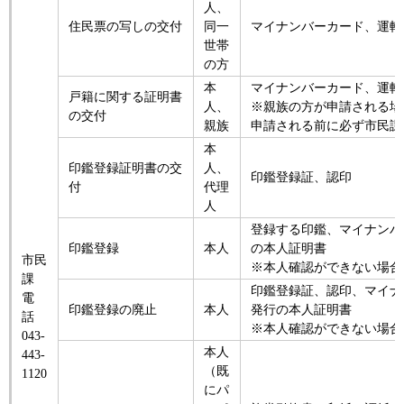
人、
住民票の写しの交付
同一
マイナンバーカード、運転
世帯
の方
本
マイナンバーカード、運転
戸籍に関する証明書
人、
※親族の方が申請される場
の交付
親族
申請される前に必ず市民課
本
印鑑登録証明書の交
人、
印鑑登録証、認印
付
代理
人
登録する印鑑、マイナンバ
印鑑登録
本人
の本人証明書
市民
※本人確認ができない場合
課
印鑑登録証、認印、マイナ
電
印鑑登録の廃止
本人
発行の本人証明書
話
※本人確認ができない場合
043-
本人
443-
（既
1120
にパ