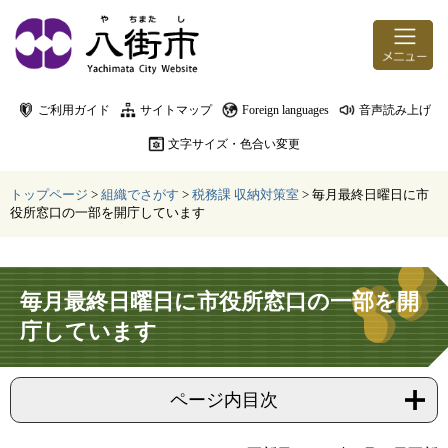
ページの先頭です。
メニューを飛ばして本文へ
ご利用ガイド
サイトマップ
Foreign languages
音声読み上げ
文字サイズ・色合い変更
トップページ
>
組織でさがす
>
税務課 収納対策室
>
毎月最終日曜日に市
役所窓口の一部を開庁しています
本文
毎月最終日曜日に市役所窓口の一部を開
庁しています
ページ内目次