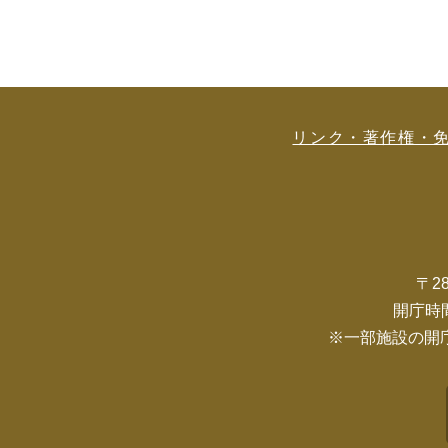
リンク・著作権・
〒2
開庁時
※一部施設の開