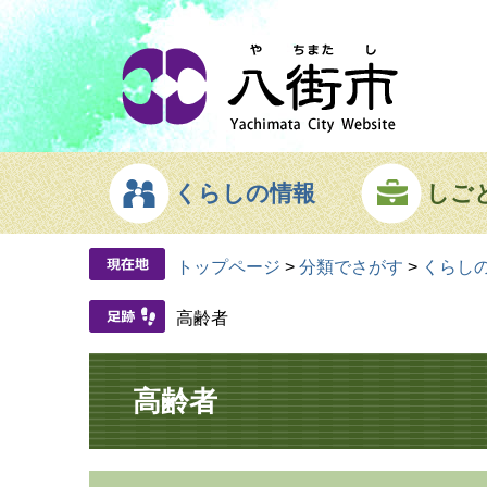
ページの先頭です。
メニューを飛ばして本文へ
くらしの情報
しご
トップページ
>
分類でさがす
>
くらし
高齢者
本文
高齢者