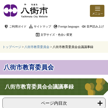
ページの先頭です。
メニューを飛ばして本文へ
ご利用ガイド
サイトマップ
Foreign languages
音声読み上げ
文字サイズ・色合い変更
トップページ
>
八街市教育委員会
>
八街市教育委員会会議議事録
八街市教育委員会
本文
八街市教育委員会会議議事録
ページ内目次