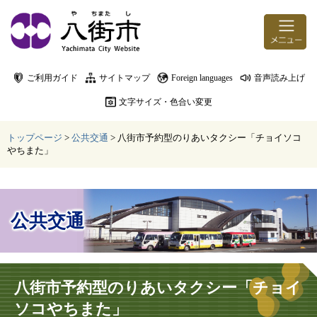
ページの先頭です。
メニューを飛ばして本文へ
ご利用ガイド
サイトマップ
Foreign languages
音声読み上げ
文字サイズ・色合い変更
トップページ
>
公共交通
>
八街市予約型のりあいタクシー「チョイソコ
やちまた」
公共交通
本文
八街市予約型のりあいタクシー「チョイ
ソコやちまた」