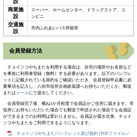
設
商業施
スーパー、ホームセンター、ドラッグストア、コ
設
ンビニ
交通施
市内ふれあいバス停留所
設
会員登録方法
チョイソコやちまたを利用する場合は、自宅の場所やお名前など
を事前に利用者登録（無料）する必要があります。以下のパンフレ
ットに記載されている規約をご確認いただき、会員登録申込書に必
要事項を記入し、八街市役所企画政策課へお持ちいただくか、郵送
または
メール
にて提出してください。
会員登録完了後、概ね1か月程度で会員証がご住所に届きます。市
役所にお持ちいただいた場合でも郵送で申請された場合でも会員証
ができるまでのお時間は変わりません。会員証が届き次第、チョイ
ソコやちまたをご利用できるようになります。
チョイソコやちまたパンフレット及び規約 [PDFファイル／