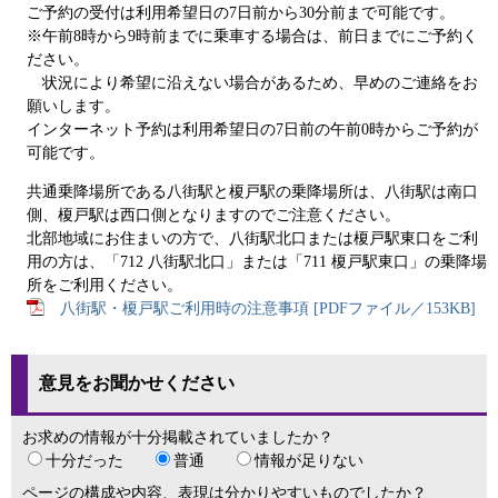
ご予約の受付は利用希望日の7日前から30分前まで可能です。
※午前8時から9時前までに乗車する場合は、前日までにご予約く
ださい。
状況により希望に沿えない場合があるため、早めのご連絡をお
願いします。
インターネット予約は利用希望日の7日前の午前0時からご予約が
可能です。
共通乗降場所である八街駅と榎戸駅の乗降場所は、八街駅は南口
側、榎戸駅は西口側となりますのでご注意ください。
北部地域にお住まいの方で、八街駅北口または榎戸駅東口をご利
用の方は、「712 八街駅北口」または「711 榎戸駅東口」の乗降場
所をご利用ください。
八街駅・榎戸駅ご利用時の注意事項 [PDFファイル／153KB]
意見をお聞かせください
お求めの情報が十分掲載されていましたか？
十分だった
普通
情報が足りない
ページの構成や内容、表現は分かりやすいものでしたか？