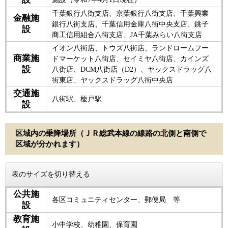
千葉銀行八街支店、京葉銀行八街支店、千葉興業
金融施
銀行八街支店、千葉信用金庫八街中央支店、銚子
設
商工信用組合八街支店、JA千葉みらい八街支店
イオン八街店、トウズ八街店、ランドロームフー
商業施
ドマーケット八街店、セイミヤ八街店、カインズ
設
八街店、DCM八街店（D2）、ヤックスドラッグ八
街東店、ヤックスドラッグ八街中央店
交通施
八街駅、榎戸駅
設
区域内の乗降場所（ＪＲ総武本線の線路の北側と南側で
区域が分かれます）
表のサイズを切り替える
公共施
各区コミュニティセンター、郵便局 等
設
教育施
小中学校、幼稚園、保育園