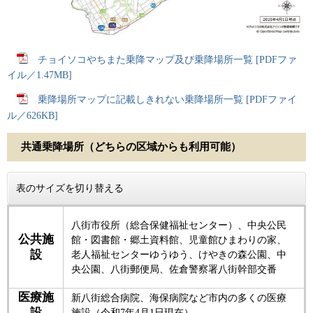
チョイソコやちまた乗降マップ及び乗降場所一覧 [PDFファ
イル／1.47MB]
乗降場所マップに記載しきれない乗降場所一覧 [PDFファイ
ル／626KB]
共通乗降場所（どちらの区域からも利用可能）
表のサイズを切り替える
八街市役所（総合保健福祉センター）、中央公民
公共施
館・図書館・郷土資料館、児童館ひまわりの家、
設
老人福祉センターゆうゆう、けやきの森公園、中
央公園、八街郵便局、佐倉警察署八街幹部交番
医療施
新八街総合病院、海保病院など市内の多くの医療
設
施設（令和7年4月1日現在）