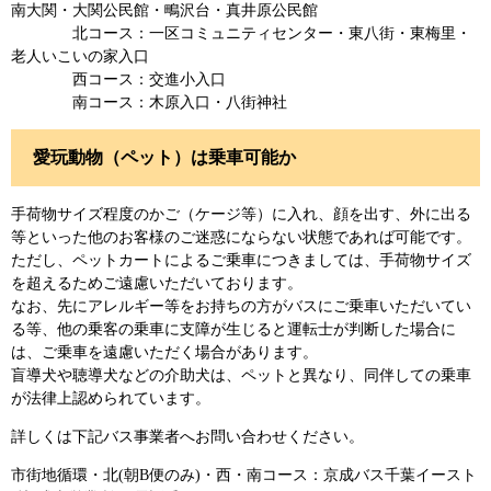
南大関・大関公民館・鴫沢台・真井原公民館
北コース：一区コミュニティセンター・東八街・東梅里・
老人いこいの家入口
西コース：交進小入口
南コース：木原入口・八街神社
愛玩動物（ペット）は乗車可能か
手荷物サイズ程度のかご（ケージ等）に入れ、顔を出す、外に出る
等といった他のお客様のご迷惑にならない状態であれば可能です。
ただし、ペットカートによるご乗車につきましては、手荷物サイズ
を超えるためご遠慮いただいております。
なお、先にアレルギー等をお持ちの方がバスにご乗車いただいてい
る等、他の乗客の乗車に支障が生じると運転士が判断した場合に
は、ご乗車を遠慮いただく場合があります。
盲導犬や聴導犬などの介助犬は、ペットと異なり、同伴しての乗車
が法律上認められています。
詳しくは下記バス事業者へお問い合わせください。
市街地循環・北(朝B便のみ)・西・南コース：京成バス千葉イースト