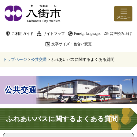
ページの先頭です。
メニューを飛ばして本文へ
ご利用ガイド
サイトマップ
Foreign languages
音声読み上げ
文字サイズ・色合い変更
トップページ
>
公共交通
>
ふれあいバスに関するよくある質問
公共交通
本文
ふれあいバスに関するよくある質問