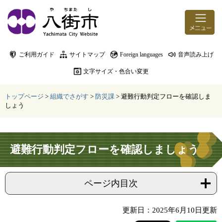
ページの先頭です。
メニューを飛ばして本文へ
ご利用ガイド
サイトマップ
Foreign languages
音声読み上げ
文字サイズ・色合い変更
トップページ
>
組織でさがす
>
防災課
>
避難行動判定フローを確認しま
しょう
本文
避難行動判定フローを確認しましょう
ページ内目次
更新日：2025年6月10日更新