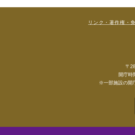
リンク・著作権・
〒2
開庁時
※一部施設の開