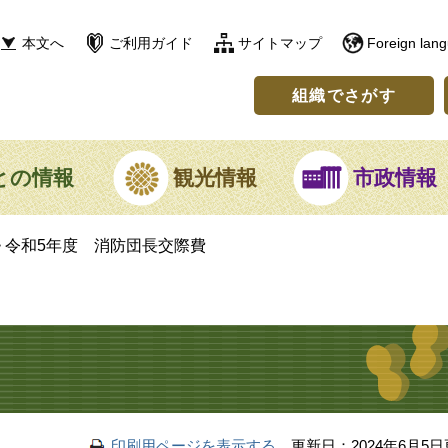
本文へ
ご利用ガイド
サイトマップ
Foreign lan
組織でさがす
との情報
観光情報
市政情報
>
令和5年度 消防団長交際費
印刷用ページを表示する
更新日：2024年6月5