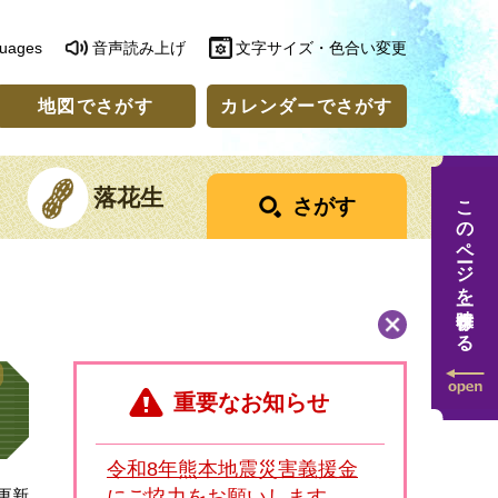
guages
音声読み上げ
文字サイズ・色合い変更
地図でさがす
カレンダーでさがす
落花生
このページを一時保存する
さがす
重要なお知らせ
令和8年熊本地震災害義援金
日更新
にご協力をお願いします