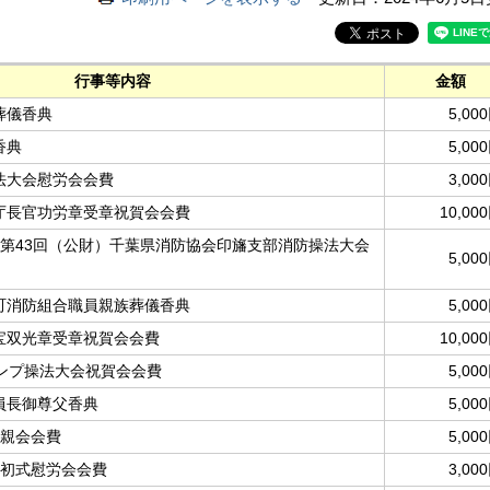
行事等内容
金額
葬儀香典
5,00
香典
5,00
法大会慰労会会費
3,00
庁長官功労章受章祝賀会会費
10,00
団第43回（公財）千葉県消防協会印旛支部消防操法大会
5,00
町消防組合職員親族葬儀香典
5,00
宝双光章受章祝賀会会費
10,00
ポンプ操法大会祝賀会会費
5,00
員長御尊父香典
5,00
懇親会会費
5,00
出初式慰労会会費
3,00