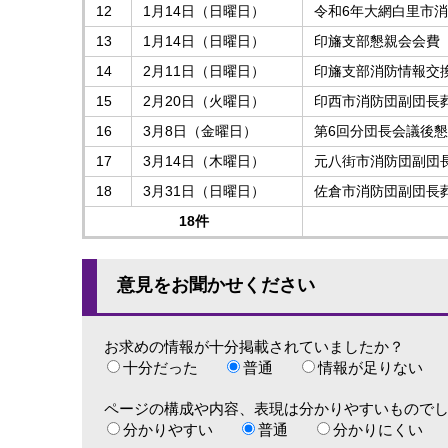
12
1月14日（日曜日）
令和6年大網白里市
13
1月14日（日曜日）
印旛支部懇親会会費
14
2月11日（日曜日）
印旛支部消防情報交
15
2月20日（火曜日）
印西市消防団副団長
16
3月8日（金曜日）
第6回分団長会議後
17
3月14日（木曜日）
元八街市消防団副団
18
3月31日（日曜日）
佐倉市消防団副団長
18件
意見をお聞かせください
お求めの情報が十分掲載されていましたか？
十分だった
普通
情報が足りない
ページの構成や内容、表現は分かりやすいもので
分かりやすい
普通
分かりにくい