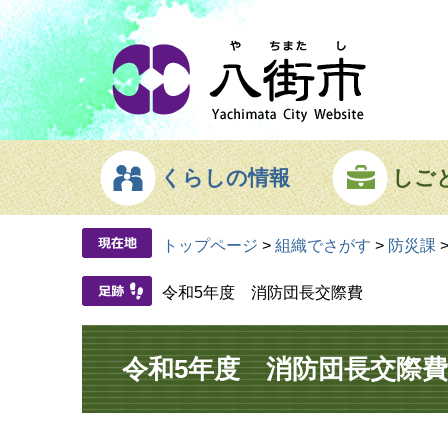
ページの先頭です。
メニューを飛ばして本文へ
くらしの情報
しご
トップページ
>
組織でさがす
>
防災課
令和5年度 消防団長交際費
本文
令和5年度 消防団長交際費