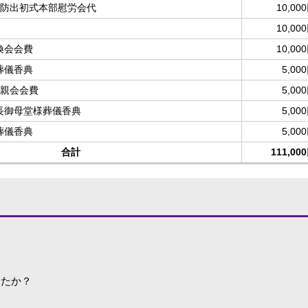
消防出初式本部慰労会代
10,00
10,00
換会会費
10,00
葬儀香典
5,00
懇親会会費
5,00
長御母堂様葬儀香典
5,00
葬儀香典
5,00
合計
111,00
したか？