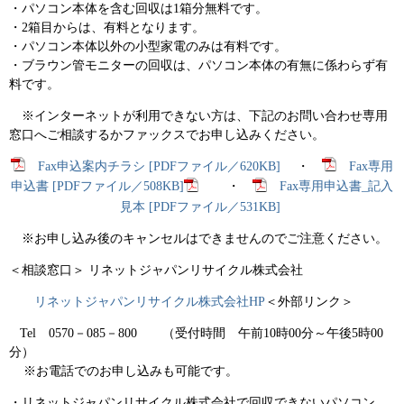
・パソコン本体を含む回収は1箱分無料です。
・2箱目からは、有料となります。
・パソコン本体以外の小型家電のみは有料です。
・ブラウン管モニターの回収は、パソコン本体の有無に係わらず有
料です。
※インターネットが利用できない方は、下記のお問い合わせ専用
窓口へご相談するかファックスでお申し込みください。
Fax申込案内チラシ [PDFファイル／620KB]
・
Fax専用
申込書 [PDFファイル／508KB]
・
Fax専用申込書_記入
見本 [PDFファイル／531KB]
※お申し込み後のキャンセルはできませんのでご注意ください。
＜相談窓口＞ リネットジャパンリサイクル株式会社
リネットジャパンリサイクル株式会社HP
＜外部リンク＞
Tel 0570－085－800 （受付時間 午前10時00分～午後5時00
分）
※お電話でのお申し込みも可能です。
・リネットジャパンリサイクル株式会社で回収できないパソコン