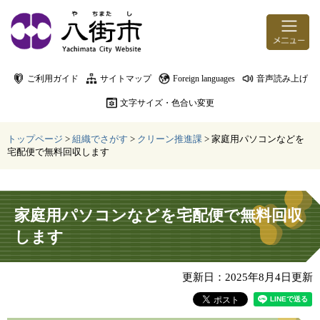
ページの先頭です。
メニューを飛ばして本文へ
ご利用ガイド
サイトマップ
Foreign languages
音声読み上げ
文字サイズ・色合い変更
トップページ
>
組織でさがす
>
クリーン推進課
>
家庭用パソコンなどを
宅配便で無料回収します
本文
家庭用パソコンなどを宅配便で無料回収
します
更新日：2025年8月4日更新