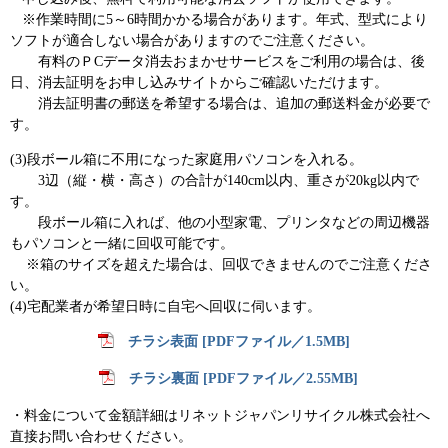
※作業時間に5～6時間かかる場合があります。年式、型式により
ソフトが適合しない場合がありますのでご注意ください。
有料のＰCデータ消去おまかせサービスをご利用の場合は、後
日、消去証明をお申し込みサイトからご確認いただけます。
消去証明書の郵送を希望する場合は、追加の郵送料金が必要で
す。
(3)段ボール箱に不用になった家庭用パソコンを入れる。
3辺（縦・横・高さ）の合計が140cm以内、重さが20kg以内で
す。
段ボール箱に入れば、他の小型家電、プリンタなどの周辺機器
もパソコンと一緒に回収可能です。
※箱のサイズを超えた場合は、回収できませんのでご注意くださ
い。
(4)宅配業者が希望日時に自宅へ回収に伺います。
チラシ表面 [PDFファイル／1.5MB]
チラシ裏面 [PDFファイル／2.55MB]
・料金について金額詳細はリネットジャパンリサイクル株式会社へ
直接お問い合わせください。