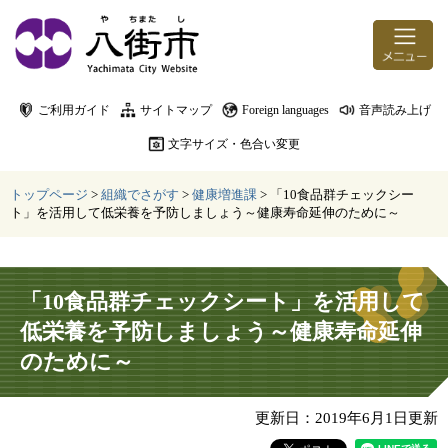
ページの先頭です。
メニューを飛ばして本文へ
ご利用ガイド
サイトマップ
Foreign languages
音声読み上げ
文字サイズ・色合い変更
トップページ
>
組織でさがす
>
健康増進課
>
「10食品群チェックシー
ト」を活用して低栄養を予防しましょう～健康寿命延伸のために～
本文
「10食品群チェックシート」を活用して
低栄養を予防しましょう～健康寿命延伸
のために～
更新日：2019年6月1日更新