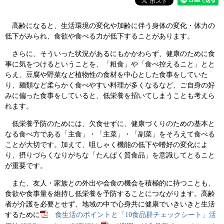
高齢になると、生活環境の変化や加齢に伴う身体の変化・体力の
低下がみられ、食欲や食べる力が低下することがあります。
さらに、そういった状況があるにもかかわらず、健康のために食
事に気をつけるということを、「粗食」や「食べ控えること」とと
らえ、豆腐や野菜など植物性の食材を中心とした食事をしていた
り、麺類など柔らかく食べやすい料理が多くなるなど、ご自身の好
みに偏った食事をしていると、低栄養を招いてしまうことも考えら
れます。
低栄養予防のためには、欠食せずに、健康づくりのための基本と
なる食べ方である「主食」・「主菜」・「副菜」をそろえて食べる
ことが大切です。加えて、咀しゃく機能の低下や嗜好の変化によ
り、摂りづらくなりがちな「たんぱく質食品」を意識してとること
が重要です。
また、友人・家族との外出や会食の機会を積極的に持つことも、
食欲や食事量を維持し低栄養を予防することにつながります。高齢
者が介護を必要とせず、地域の中で心身共に健康でいきいきと生活
するために
食生活のポイントと「10食品群チェックシート」活