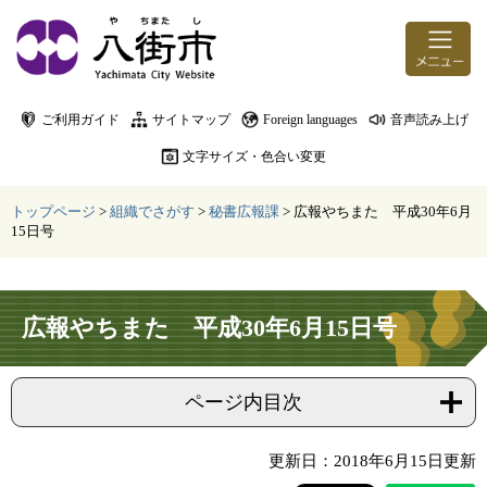
ページの先頭です。
メニューを飛ばして本文へ
ご利用ガイド
サイトマップ
Foreign languages
音声読み上げ
文字サイズ・色合い変更
トップページ
>
組織でさがす
>
秘書広報課
>
広報やちまた 平成30年6月
15日号
本文
広報やちまた 平成30年6月15日号
ページ内目次
更新日：2018年6月15日更新