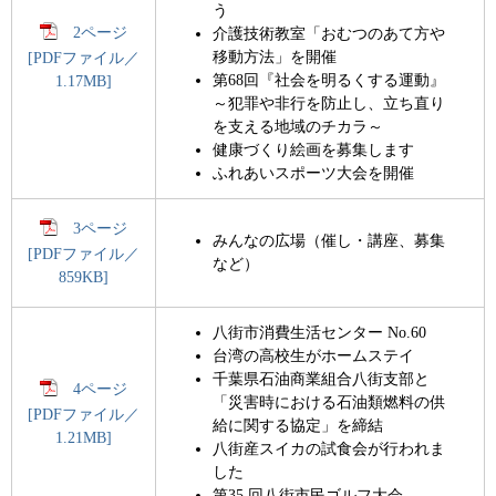
う
2ページ
介護技術教室「おむつのあて方や
移動方法」を開催
[PDFファイル／
第68回『社会を明るくする運動』
1.17MB]
～犯罪や非行を防止し、立ち直り
を支える地域のチカラ～
健康づくり絵画を募集します
ふれあいスポーツ大会を開催
3ページ
みんなの広場（催し・講座、募集
[PDFファイル／
など）
859KB]
八街市消費生活センター No.60
台湾の高校生がホームステイ
千葉県石油商業組合八街支部と
4ページ
「災害時における石油類燃料の供
[PDFファイル／
給に関する協定」を締結
1.21MB]
八街産スイカの試食会が行われま
した
第35 回八街市民ゴルフ大会