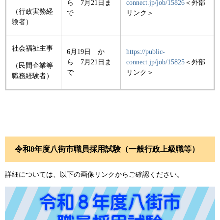
ら 7月21日ま
connect.jp/job/15826
＜外部
（行政実務経
で
リンク＞
験者）
社会福祉主事
6月19日 か
https://public-
ら 7月21日ま
connect.jp/job/15825
＜外部
（民間企業等
で
リンク＞
職務経験者）
令和8年度八街市職員採用試験（一般行政上級職等）
詳細については、以下の画像リンクからご確認ください。