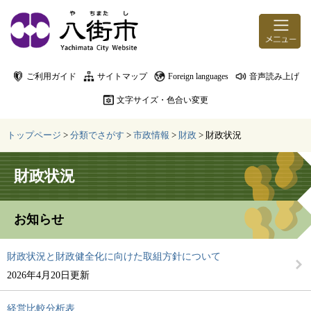
ページの先頭です。
メニューを飛ばして本文へ
ご利用ガイド
サイトマップ
Foreign languages
音声読み上げ
文字サイズ・色合い変更
トップページ
>
分類でさがす
>
市政情報
>
財政
>
財政状況
本文
財政状況
お知らせ
財政状況と財政健全化に向けた取組方針について
2026年4月20日更新
経営比較分析表