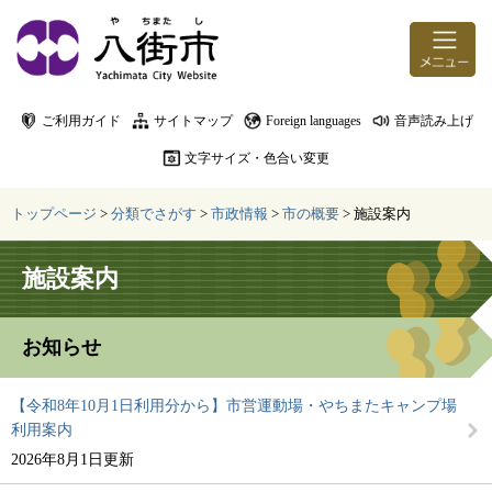
ページの先頭です。
メニューを飛ばして本文へ
ご利用ガイド
サイトマップ
Foreign languages
音声読み上げ
文字サイズ・色合い変更
トップページ
>
分類でさがす
>
市政情報
>
市の概要
>
施設案内
本文
施設案内
お知らせ
【令和8年10月1日利用分から】市営運動場・やちまたキャンプ場
利用案内
2026年8月1日更新