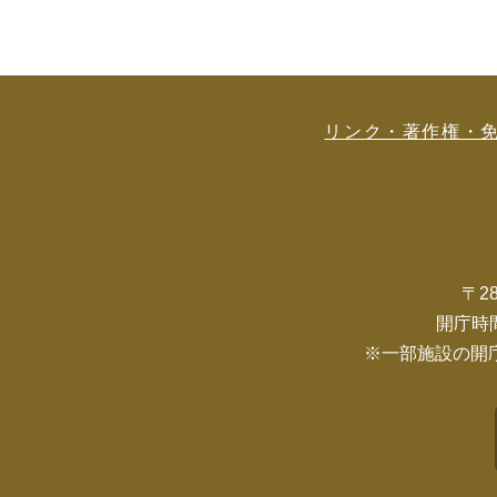
リンク・著作権・
〒2
開庁時
※一部施設の開