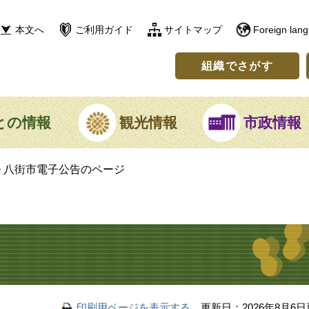
本文へ
ご利用ガイド
サイトマップ
Foreign lan
組織でさがす
との情報
観光情報
市政情報
>
八街市電子公告のページ
印刷用ページを表示する
更新日：2026年8月6