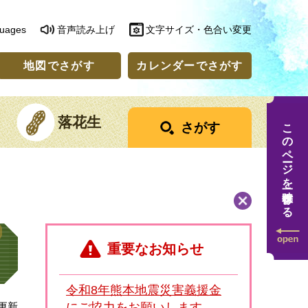
guages
音声読み上げ
文字サイズ・色合い変更
地図でさがす
カレンダーでさがす
落花生
このページを一時保存する
さがす
重要なお知らせ
令和8年熊本地震災害義援金
日更新
にご協力をお願いします