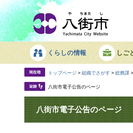
ページの先頭です。
メニューを飛ばして本文へ
くらしの情報
しご
トップページ
>
組織でさがす
>
総務課
八街市電子公告のページ
本文
八街市電子公告のページ