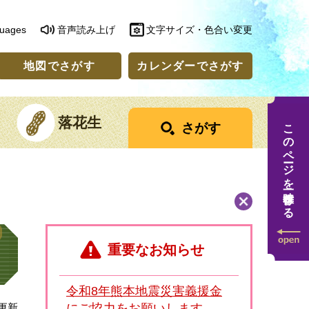
guages
音声読み上げ
文字サイズ・色合い変更
地図でさがす
カレンダーでさがす
落花生
このページを一時保存する
さがす
重要なお知らせ
令和8年熊本地震災害義援金
日更新
にご協力をお願いします