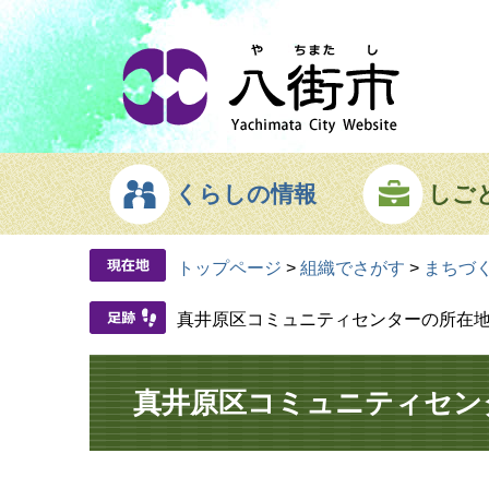
ページの先頭です。
メニューを飛ばして本文へ
くらしの情報
しご
トップページ
>
組織でさがす
>
まちづ
真井原区コミュニティセンターの所在
本文
真井原区コミュニティセン