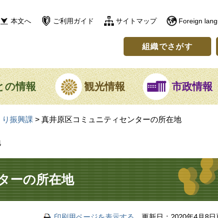
本文へ
ご利用ガイド
サイトマップ
Foreign lan
組織でさがす
との情報
観光情報
市政情報
くり振興課
>
真井原区コミュニティセンターの所在地
地
ターの所在地
印刷用ページを表示する
更新日：2020年4月8