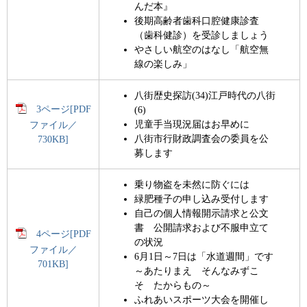
んだ本』
後期高齢者歯科口腔健康診査
（歯科健診）を受診しましょう
やさしい航空のはなし「航空無
線の楽しみ」
八街歴史探訪(34)江戸時代の八街
3ページ[PDF
(6)
児童手当現況届はお早めに
ファイル／
八街市行財政調査会の委員を公
730KB]
募します
乗り物盗を未然に防ぐには
緑肥種子の申し込み受付します
自己の個人情報開示請求と公文
書 公開請求および不服申立て
4ページ[PDF
の状況
ファイル／
6月1日～7日は「水道週間」です
701KB]
～あたりまえ そんなみずこ
そ たからもの～
ふれあいスポーツ大会を開催し