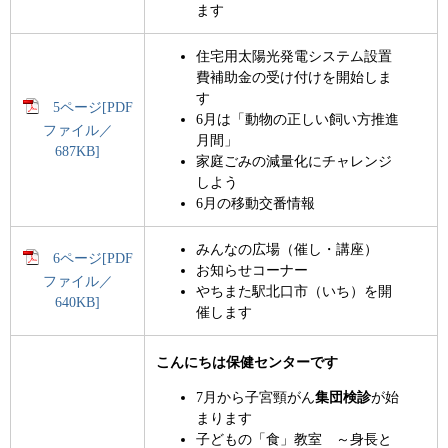
ます
住宅用太陽光発電システム設置
費補助金の受け付けを開始しま
す
5ページ[PDF
6月は「動物の正しい飼い方推進
ファイル／
月間」
687KB]
家庭ごみの減量化にチャレンジ
しよう
6月の移動交番情報
みんなの広場（催し・講座）
6ページ[PDF
お知らせコーナー
ファイル／
やちまた駅北口市（いち）を開
640KB]
催します
こんにちは保健センターです
7月から子宮頸がん
集団検診
が始
まります
子どもの「食」教室 ～身長と