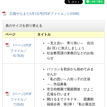
広報やちまた6月1日号[PDFファイル／2.05MB]
表のサイズを切り替える
ページ
タイトル
～支え合い 寄り添い～ 自治
1ページ[PDF
会( 区) に加入しましょう
ファイル／
社会教育課の業務日などのお知
817KB]
らせ
パソコンを初歩から始めてみま
せんか
「私の思い～八街っ子の主張
～」作品募集
市立幼稚園で園庭開放・ひよこ
2ページ[PDF
広場を行います
開けるまでドキドキ… 図書館
ファイル／
福袋企画 第2弾！『私が最近読
732KB]