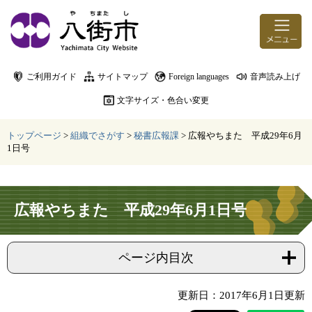
ページの先頭です。
メニューを飛ばして本文へ
ご利用ガイド
サイトマップ
Foreign languages
音声読み上げ
文字サイズ・色合い変更
トップページ
>
組織でさがす
>
秘書広報課
>
広報やちまた 平成29年6月
1日号
本文
広報やちまた 平成29年6月1日号
ページ内目次
更新日：2017年6月1日更新