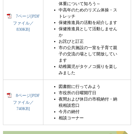
体重について知ろう～
中高年のためのリズム体操・ス
7ページ[PDF
トレッチ
保健推進員の活動を紹介します
ファイル／
保健推進員として活動しません
830KB]
か
お詫びと訂正
市の公共施設の一室を子育て親
子の交流の場として開放してい
ます
幼稚園児がタケノコ掘りを楽し
みました
図書館に行ってみよう
市役所の日曜開庁日
8ページ[PDF
夜間および休日の市税納付・納
ファイル／
税相談窓口
740KB]
今月の納付
相談コーナー