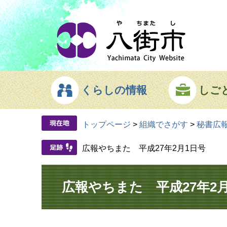
ページの先頭です。
メニューを飛ばして本文へ
くらしの情報
しご
トップページ
>
組織でさがす
>
秘書広
広報やちまた 平成27年2月1日号
本文
広報やちまた 平成27年2