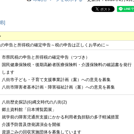
B]
ル
税の申告と所得税の確定申告～税の申告は正しくお早めに～
市県民税の申告と所得税の確定申告（つづき）
国民健康保険税・後期高齢者医療保険料・介護保険料の確認書を発行
します
八街市子ども・子育て支援事業計画（案）への意見を募集
八街市障害者基本計画・障害福祉計画（案）への意見を募集
八街歴史探訪(6)縄文時代の八街(2)
郷土資料館「日本博覧図展」
就学前の障害児通所支援にかかる利用者負担額の多子軽減措置
介護予防普及啓発講演会を開催
資源ごみの回収実施団体を募集しています