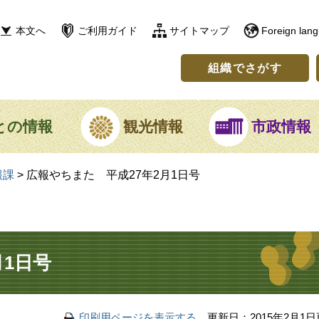
本文へ
ご利用ガイド
サイトマップ
Foreign lan
組織でさがす
との情報
観光情報
市政情報
報課
>
広報やちまた 平成27年2月1日号
月1日号
印刷用ページを表示する
更新日：2015年2月1