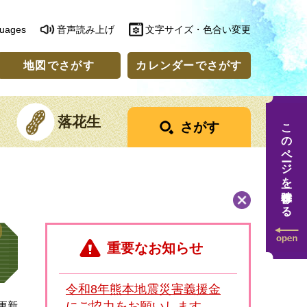
guages
音声読み上げ
文字サイズ・色合い変更
地図でさがす
カレンダーでさがす
落花生
このページを一時保存する
さがす
重要なお知らせ
令和8年熊本地震災害義援金
日更新
にご協力をお願いします