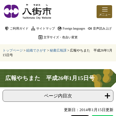
ページの先頭です。
メニューを飛ばして本文へ
ご利用ガイド
サイトマップ
Foreign languages
音声読み上げ
文字サイズ・色合い変更
トップページ
>
組織でさがす
>
秘書広報課
>
広報やちまた 平成26年1月
15日号
本文
広報やちまた 平成26年1月15日号
ページ内目次
更新日：2014年1月15日更新