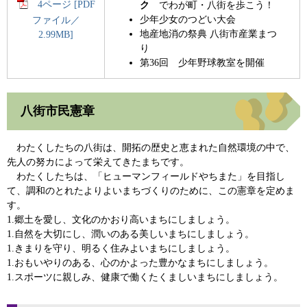
4ページ [PDF
ク
でわが町・八街を歩こう！
少年少女のつどい大会
ファイル／
地産地消の祭典 八街市産業まつ
2.99MB]
り
第36回 少年野球教室を開催
八街市民憲章
わたくしたちの八街は、開拓の歴史と恵まれた自然環境の中で、
先人の努カによって栄えてきたまちです。
わたくしたちは、「ヒューマンフィールドやちまた」を目指し
て、調和のとれたよりよいまちづくりのために、この憲章を定めま
す。
1.郷土を愛し、文化のかおり高いまちにしましょう。
1.自然を大切にし、潤いのある美しいまちにしましょう。
1.きまりを守り、明るく住みよいまちにしましょう。
1.おもいやりのある、心のかよった豊かなまちにしましょう。
1.スポーツに親しみ、健康で働くたくましいまちにしましょう。