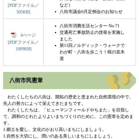
など）
[PDFファイル／
八街市議会6月定例会のお知らせ
505KB]
八街市消費生活センター No.71
交通死亡事故防止の啓発を実施し
4ページ
ました
[PDFファイル／
第11回ノルディック・ウォークで
1009KB]
わが町・八街を歩こう！桜の並木
道
八街市民憲章
わたくしたちの八街は、開拓の歴史と恵まれた自然環境の中で、
先人の努カによって栄えてきたまちです。
わたくしたちは、「ヒューマンフィールドやちまた」を目指し
て、調和のとれたよりよいまちづくりのために、この憲章を定めま
す。
1.郷土を愛し、文化のかおり高いまちにしましょう。
1.自然を大切にし、潤いのある美しいまちにしましょう。