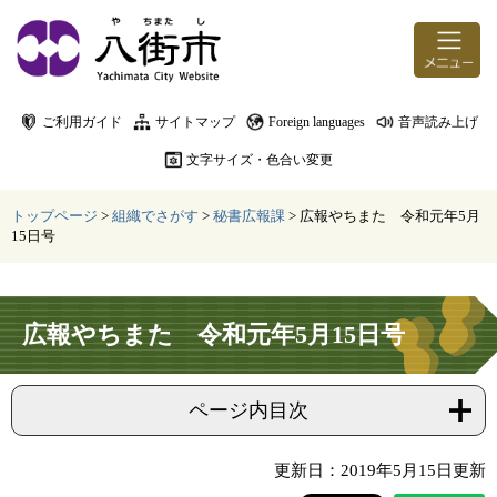
ページの先頭です。
メニューを飛ばして本文へ
ご利用ガイド
サイトマップ
Foreign languages
音声読み上げ
文字サイズ・色合い変更
トップページ
>
組織でさがす
>
秘書広報課
>
広報やちまた 令和元年5月
15日号
本文
広報やちまた 令和元年5月15日号
ページ内目次
更新日：2019年5月15日更新