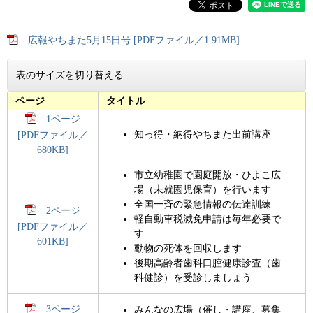
広報やちまた5月15日号 [PDFファイル／1.91MB]
表のサイズを切り替える
ページ
タイトル
1ページ
知っ得・納得やちまた出前講座
[PDFファイル／
680KB]
市立幼稚園で園庭開放・ひよこ広
場（未就園児保育）を行います
全国一斉の緊急情報の伝達訓練
2ページ
軽自動車税減免申請は毎年必要で
[PDFファイル／
す
601KB]
動物の死体を回収します
後期高齢者歯科口腔健康診査（歯
科健診）を受診しましょう
3ページ
みんなの広場（催し・講座、募集