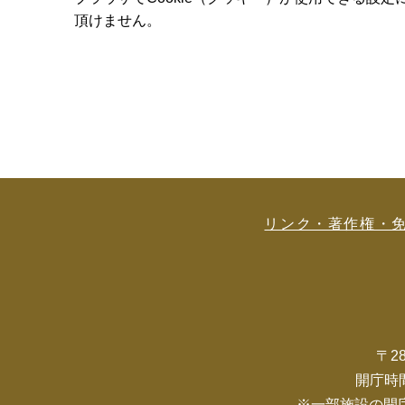
頂けません。
リンク・著作権・
〒2
開庁時
※一部施設の開