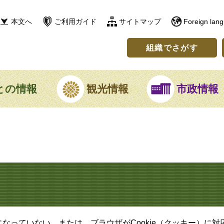
本文へ
ご利用ガイド
サイトマップ
Foreign lan
組織でさがす
との情報
観光情報
市政情報
定になっていない、または、ブラウザがCookie（クッキー）